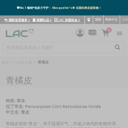
🛡️No.1 畅销*免疫力守护：
Masquelier's® 法国松树皮提取物！
国际
简体中文
SG
国际送货服务
|
限赠礼品
|
LAC 加盟机会
|
0
青橘皮
首页
LAC词汇表
青橘皮
种类: 草本
拉丁学名: Pericarpium Citri Reticulatae Viride
中文名: 青皮
青橘皮俗称“青皮”，用于疏通肝气，并减少体内的食物停滞。