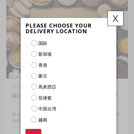
x
PLEASE CHOOSE YOUR
DELIVERY LOCATION
国际
新加坡
香港
蒙古
馬來西亞
2026年7月31日
碳水化合物：是敌是友？让我们一探究竟！
菲律賓
中国台湾
碳水化合物正在破坏您的健康目标吗？让我们一起了解
越南
如何选择更健康、更聪明的优质碳水。