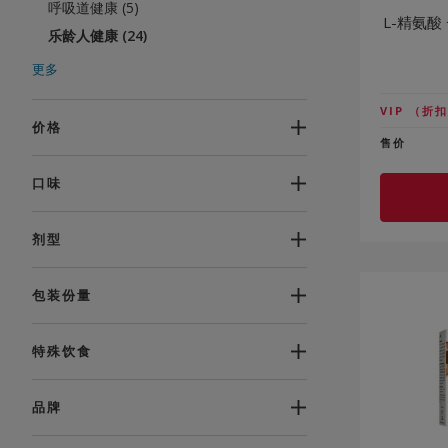
呼吸道健康 (5)
L-精氨酸
乐龄人健康 (24)
缓解失眠 (6)
更多
舒压好眠 (10)
VIP
（折扣
传统中草药 (13)
价格
售价
体重管理 (19)
女性健康 (42)
口味
按品牌购买 (139)
按成分购买 (130)
剂型
Herbs (25)
免疫力 (124)
包装份量
逆龄抗老 (39)
无暇美肌 (59)
特殊饮食
能量与活力 (89)
劲爆优惠 (55)
品牌