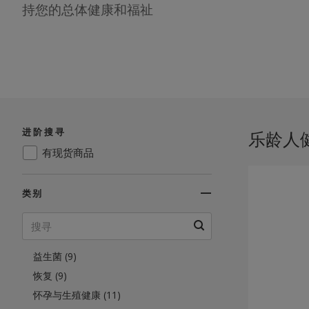
排毒净化 (12)
持您的总体健康和福祉
电子礼品卡 (1)
充沛精力 (40)
眼部健康 (20)
食物 (24)
肠道健康 (20)
免疫力 (43)
进阶搜寻
乐龄人健康
肝脏健康 (7)
有现货商品
男性健康 (26)
防蚊 (1)
类别
综合维生素 (14)
肌肉生长与恢复 (11)
Omega脂肪酸与鱼油 (13)
益生菌 (9)
恢复 (9)
怀孕与生殖健康 (11)