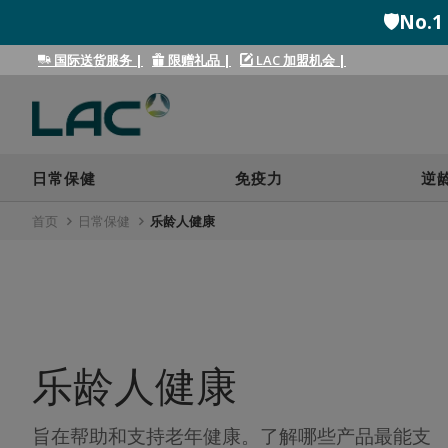
🛡️N
国际送货服务
|
限赠礼品
|
LAC 加盟机会
|
日常保健
免疫力
逆
首页
日常保健
乐龄人健康
日常保健 (263)
逆龄抗老 (13)
抗氧化剂 (36)
无暇美肌 (27)
骨骼与关节 (26)
乐龄人健康
大脑健康与记忆力 (19)
心血管健康 (22)
儿童健康 (14)
旨在帮助和支持老年健康。了解哪些产品最能支