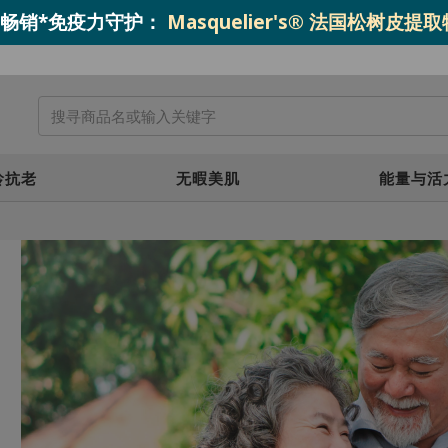
o.1 畅销*免疫力守护：
Masquelier's® 法国松树皮提
龄抗老
无暇美肌
能量与活