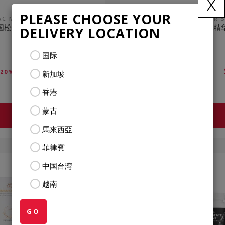
x
PLEASE CHOOSE YOUR
AC MASQUELIER'S®
LAC MASQUELIER'
国松树皮提取物精华片
法国松树皮提取物精
DELIVERY LOCATION
(50片)
(175片)
国际
$58.43
20％）
VIP
（折扣20％）
新加坡
$73.04
售价
香港
蒙古
查看更多
查看更多
馬來西亞
菲律賓
中国台湾
越南
GO