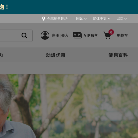
取物！
全球销售网络
国际
简体中文
USD
0
注册|登入
VIP独享
购物车
力
劲爆优惠
健康百科