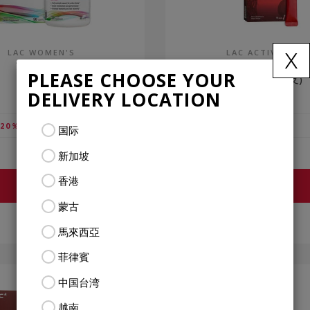
x
LAC WOMEN'S
LAC ACTIVATED
活力女综合
活性zhi氣®
PLEASE CHOOSE YOUR
(90锭剂)
(15毫升x15支)
DELIVERY LOCATION
$37.51
20％）
VIP
（折扣20％）
国际
$46.88
售价
新加坡
香港
查看更多
查看更多
蒙古
比较
比较
馬來西亞
菲律賓
中国台湾
越南