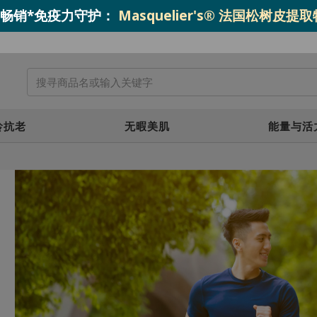
o.1 畅销*免疫力守护：
Masquelier's® 法国松树皮提
龄抗老
无暇美肌
能量与活