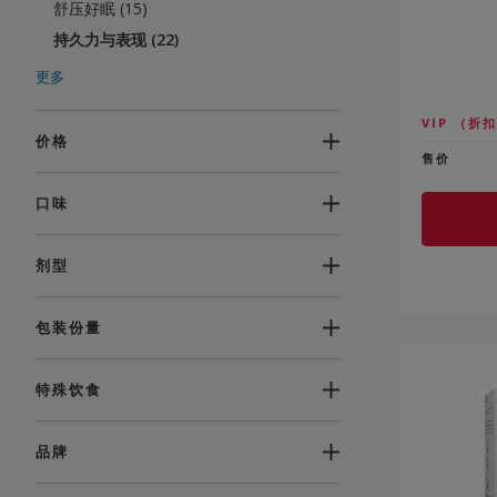
舒压好眠 (15)
持久力与表现 (22)
澎湃动力 (21)
更多
焕发活力 (35)
VIP
（折扣
劲爆优惠 (55)
价格
售价
口味
剂型
包装份量
特殊饮食
品牌