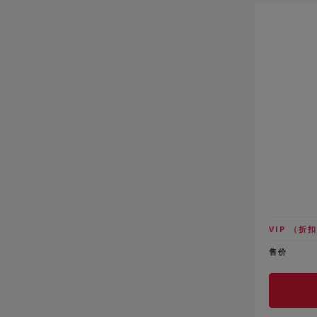
VIP
（折扣
售价