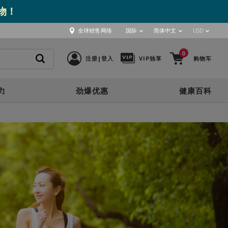
取物！
全球销售网络
国际
简体中文
USD
0
注册|登入
VIP独享
购物车
力
劲爆优惠
健康百科