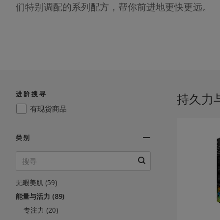
们特别调配的系列配方，帮你前进地更快更远。
进阶搜寻
持久力与
有现货商品
类别
日常保健 (263)
免疫力 (124)
逆龄抗老 (39)
无暇美肌 (59)
能量与活力 (89)
专注力 (20)