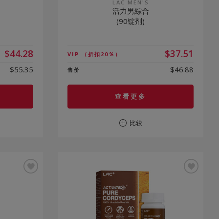
LAC MEN'S
活力男綜合
(90锭剂)
$44.28
$37.51
VIP
（折扣20％）
$55.35
$46.88
售价
查看更多
比较