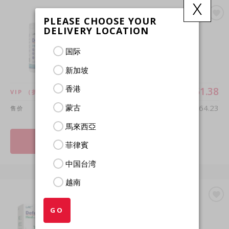
x
PLEASE CHOOSE YOUR
LAC DEFENSE-1®
DELIVERY LOCATION
全方位奶蛋白饮品
(23克 x 12份量)
国际
新加坡
香港
$51.38
VIP
（折扣20％）
蒙古
$64.23
售价
馬來西亞
加入购物车
菲律賓
中国台湾
越南
LAC DEFENSE-1®
GO
全方位修复剂
(60素胶囊)