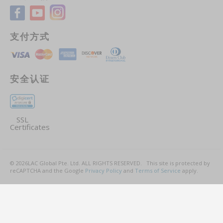
支付方式
安全认证
SSL
Certificates
©
2026
LAC Global Pte. Ltd.
ALL RIGHTS RESERVED.
This site is protected by
reCAPTCHA and the Google
Privacy Policy
and
Terms of Service
apply.