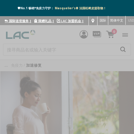
🛡️No.1 畅销*免疫力守护：
Masquelier's® 法国松树皮提取物！
国际
简体中文
US
国际送货服务
|
限赠礼品
|
LAC 加盟机会
|
0
....
免疫力
加速修复