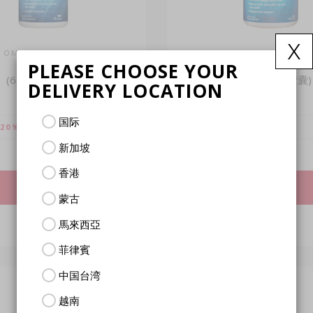
x
 OMEGAS & FISH OIL
LAC OMEGAS & FISH
三强鱼油
三强鱼油
PLEASE CHOOSE YOUR
(60肠溶软胶囊)
(120 肠溶软胶囊)
DELIVERY LOCATION
国际
$43.05
20％）
VIP
（折扣20％）
新加坡
$53.81
售价
香港
查看更多
查看更多
蒙古
馬來西亞
比较
比较
菲律賓
中国台湾
越南