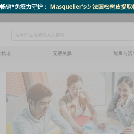
o.1 畅销*免疫力守护：
Masquelier's® 法国松树皮提
龄抗老
无暇美肌
能量与活