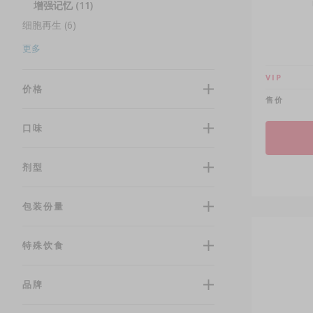
增强记忆 (11)
细胞再生 (6)
维持肌肉 (3)
更多
VIP
价格
售价
口味
剂型
包装份量
特殊饮食
品牌