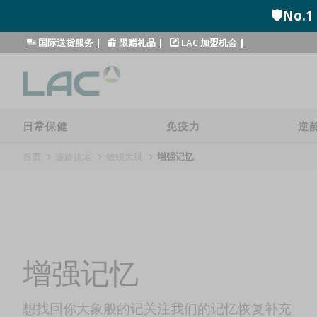
🛡️N
国际送货服务
|
限赠礼品
|
LAC 加盟机会
|
日常保健
免疫力
逆
首页
逆龄抗老
敏锐大脑
增强记忆
增强记忆
想找回你大象般的记关注我们的记忆恢复补充