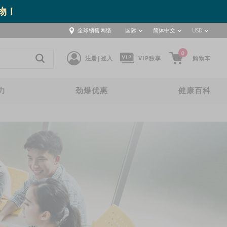
取物！
全球销售网络
国际
简体中文
USD
0
注册|登入
VIP独享
购物车
力
劲爆优惠
健康百科