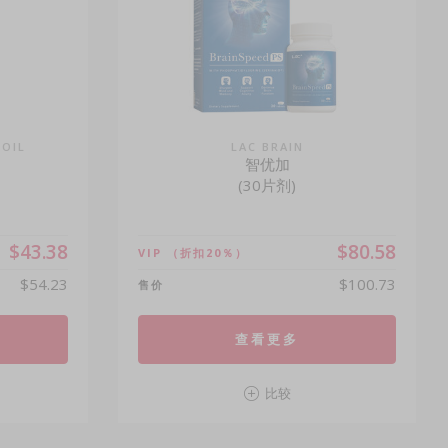
 OIL
LAC BRAIN
智优加
(30片剂)
$43.38
$80.58
VIP
（折扣20％）
$54.23
$100.73
售价
查看更多
比较