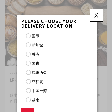
x
PLEASE CHOOSE YOUR
DELIVERY LOCATION
国际
新加坡
香港
蒙古
馬來西亞
2026年7月31日
碳水化合物：是敌是友？让我们一探究竟！
菲律賓
中国台湾
碳水化合物正在破坏您的健康目标吗？让我们一起了解
越南
如何选择更健康、更聪明的优质碳水。