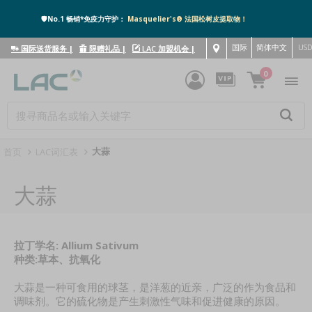
🛡️No.1 畅销*免疫力守护：
Masquelier's® 法国松树皮提取物！
国际
简体中文
US
国际送货服务
|
限赠礼品
|
LAC 加盟机会
|
0
大蒜
首页
LAC词汇表
大蒜
拉丁学名: Allium Sativum
种类:草本、抗氧化
大蒜是一种可食用的球茎，是洋葱的近亲，广泛的作为食品和
调味剂。它的硫化物是产生刺激性气味和促进健康的原因。