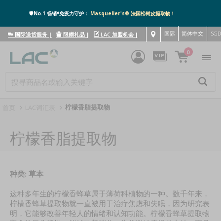
🛡️No.1 畅销*免疫力守护：
Masquelier's® 法国松树皮提取物！
国际
简体中文
SG
国际送货服务
|
限赠礼品
|
LAC 加盟机会
|
0
柠檬香脂提取物
首页
LAC词汇表
柠檬香脂提取物
种类: 草本
这种多年生的柠檬香蜂草属于薄荷科植物的一种。数千年来，
柠檬香蜂草提取物就一直被用于治疗焦虑和失眠，因为研究表
明，它能够改善年轻人的情绪和认知功能。柠檬香蜂草提取物