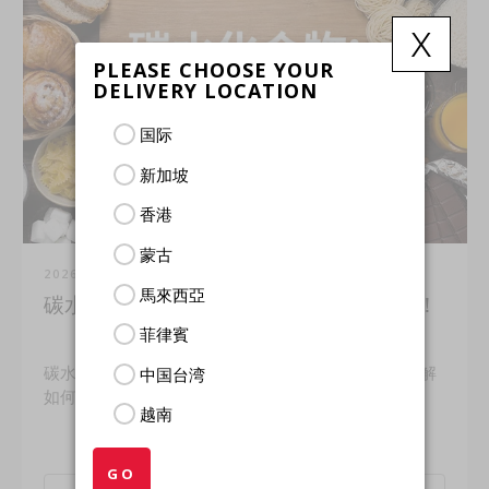
x
PLEASE CHOOSE YOUR
DELIVERY LOCATION
国际
新加坡
香港
蒙古
2026年7月31日
馬來西亞
碳水化合物：是敌是友？让我们一探究竟！
菲律賓
碳水化合物正在破坏您的健康目标吗？让我们一起了解
中国台湾
如何选择更健康、更聪明的优质碳水。
越南
GO