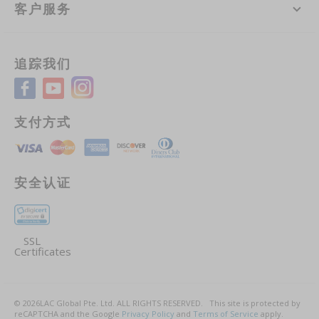
客户服务
追踪我们
支付方式
安全认证
SSL
Certificates
©
2026
LAC Global Pte. Ltd.
ALL RIGHTS RESERVED.
This site is protected by
reCAPTCHA and the Google
Privacy Policy
and
Terms of Service
apply.