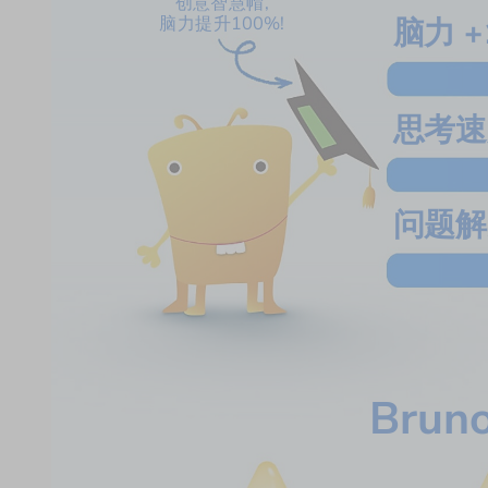
创意智慧帽,
脑力提升100%!
脑力 +
思考速
问题解
Bru