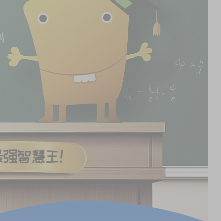
开
 
午
餐
前
就
能
组
装
好
机
器
人
！
他
并
非
力
量
或
速
度
的
强
 
但
却
谜
是
列
强智慧王!