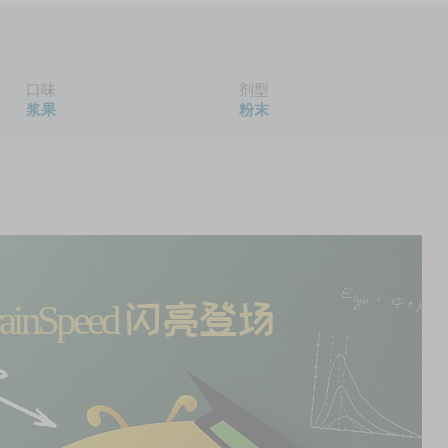
口味
剂型
浆果
粉末
inSpeed 
闪亮登场