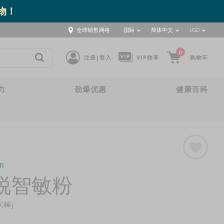
取物！
全球销售网络
国际
简体中文
USD
0
注册|登入
VIP独享
购物车
力
劲爆优惠
健康百科
R
锐智敏粉
末棒)