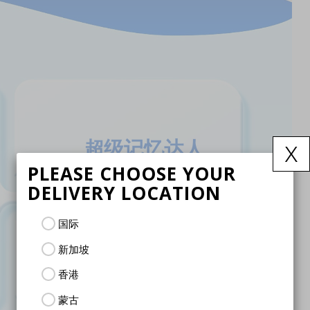
x
超级记忆达人
PLEASE CHOOSE YOUR
Bruno听一遍就能记
住所有内容。与他组
DELIVERY LOCATION
队, 你将能倒背如流
地说出人名、事实, 
国际
甚至行星的名称！
新加坡
香港
蒙古