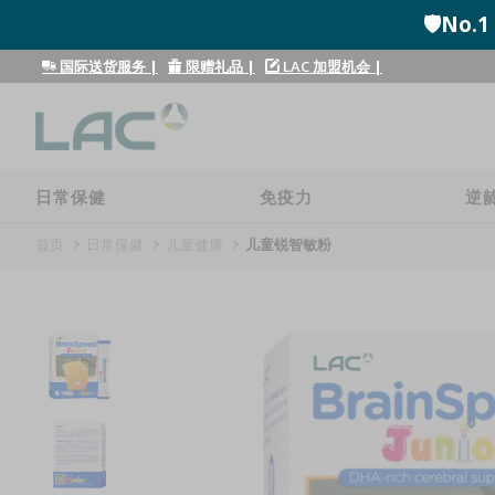
🛡️N
国际送货服务
|
限赠礼品
|
LAC 加盟机会
|
日常保健
免疫力
逆
首页
日常保健
儿童健康
儿童锐智敏粉