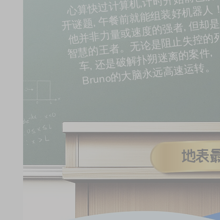
心算快过计算机,计时开始前已解
题,
者,
智慧的王者。无论是阻止失控的
件, 
车, 
还
是
破
解
扑
朔
迷
离
的
案
Bruno的大脑永远高速运转。
地表最