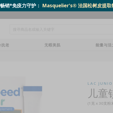
o.1 畅销*免疫力守护：
Masquelier's® 法国松树皮提
龄抗老
无暇美肌
能量与活
LAC JUNIO
儿童
(1克 x 30支粉