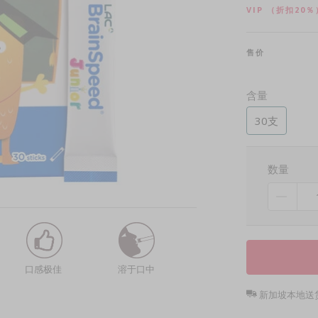
VIP
（折扣20％
售价
含量
30支
数量
口感极佳
溶于口中
新加坡本地送