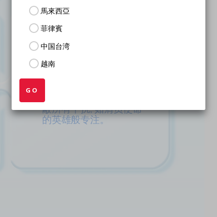
馬來西亞
菲律賓
中国台湾
越南
超强专注达人
Bruno的秘密武器？磷脂
GO
酰丝氨酸；它能帮助你屏
蔽所有干扰, 如肩负使命
的英雄般专注。