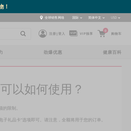
取物！
全球销售网络
国际
简体中文
USD
0
注册|登入
VIP独享
购物车
力
劲爆优惠
健康百科
我可以如何使用？
额的限制。
和电子礼品卡”选项即可。请注意，全额将用于您的订单。