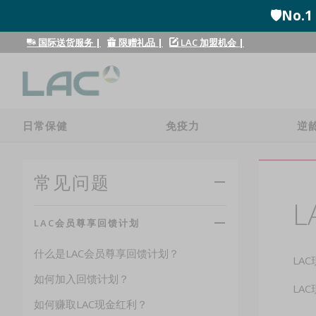
🛡️N
国际送货服务
|
限赠礼品
|
LAC 加盟机会
|
日常保健
免疫力
逆
常见问题
LAC会员尊享回馈计划
什么是LAC会员尊享回馈计划？
LA
如何加入回馈计划？
LA
如何赚取LAC现金红利？