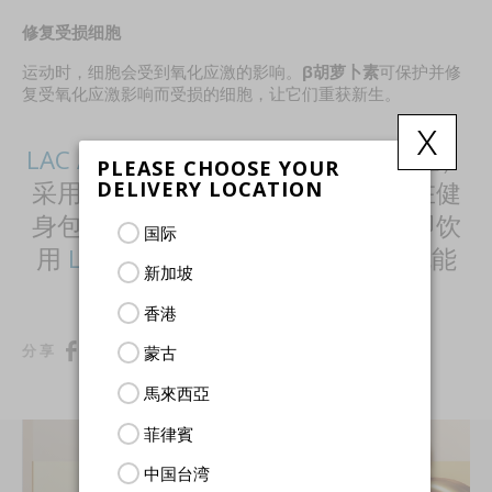
修复受损细胞
运动时，细胞会受到氧化应激的影响。
β胡萝卜素
可保护并修
复受氧化应激影响而受损的细胞，让它们重获新生。
x
LAC Activated® 氣Energy
（补充能量）
PLEASE CHOOSE YOUR
DELIVERY LOCATION
采用方便的棒状包装，可轻松地装在健
身包或运动外套中，随身携带。立即饮
国际
用
LAC Activated® 氣Energy
（补充能
新加坡
量），获得爆发性能量体验！
香港
复制连结
分享
蒙古
馬來西亞
菲律賓
中国台湾