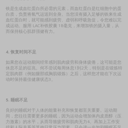
铁是生成血红蛋白所必需的元素，而血红蛋白是红细胞中的蛋
白质，负责将氧气运送到全身。当您没有摄入足够的铁来生成
血红蛋白时，就可能感到疲劳、虚弱和呼吸急促，令您难以完
成运动。服用 LAC补铁胶囊 18毫克，来增加铁的摄入量，从
而保持核心肌群强健有力。
4. 恢复时间不足
如果您在运动期间经常感到肌肉疲劳和身体疲倦，这可能是您
休息不足的征兆。何不尝试每周休息1到2天，特别是在锻炼特
定肌肉群（例如腿部或胸肌锻炼）之后，这样您才能在下次运
动时保持最佳健康状态3。
5. 睡眠不足
良好的睡眠对于人体的能量补充和恢复都至关重要。运动期
间，您往往需要更多的睡眠，因为运动会增加体内皮质醇（压
力激素）的水平，从而导致疲劳和肌肉无力4。再加上工作安
排和人际关系等其他日常压力因素，只会进一步加剧睡眠不足