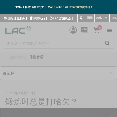
🛡️No.1 畅销*免疫力守护：
Masquelier's® 法国松树皮提取物！
国际
简体中文
US
国际送货服务
|
限赠礼品
|
LAC 加盟机会
|
0
....
健康小贴士
体型管理
请选择
2023年10月19日
锻炼时总是打哈欠？