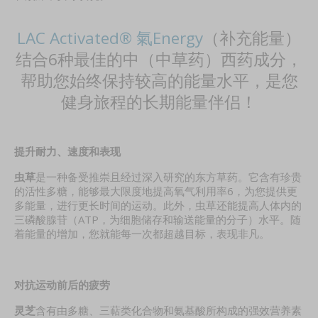
LAC Activated® 氣Energy
（补充能量）
结合6种最佳的中（中草药）西药成分，
帮助您始终保持较高的能量水平，是您
健身旅程的长期能量伴侣！
提升耐力、速度和表现
虫草
是一种备受推崇且经过深入研究的东方草药。它含有珍贵
的活性多糖，能够最大限度地提高氧气利用率6，为您提供更
多能量，进行更长时间的运动。此外，虫草还能提高人体内的
三磷酸腺苷（ATP，为细胞储存和输送能量的分子）水平。随
着能量的增加，您就能每一次都超越目标，表现非凡。
对抗运动前后的疲劳
灵芝
含有由多糖、三萜类化合物和氨基酸所构成的强效营养素