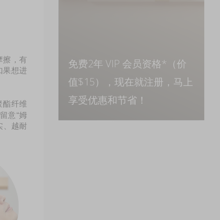
摩擦，有
免费2年 VIP 会员资格*（价
如果想进
值$15），现在就注册，马上
享受优惠和节省！
聚酯纤维
留意“姆
实、越耐