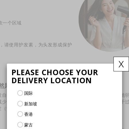
吹一个区域
，请使用护发素，为头发形成保护
x
PLEASE CHOOSE YOUR
DELIVERY LOCATION
：自然风干时选用超细纤维毛巾
国际
发自然风干，请将普通毛巾更换为超细纤维毛巾。湿发最为脆
减少摩擦、保护毛鳞片，在不损伤发丝的前提下加速自然风干
新加坡
发（切勿用力揉搓），以保持秀发柔软、强韧与光泽。
香港
蒙古