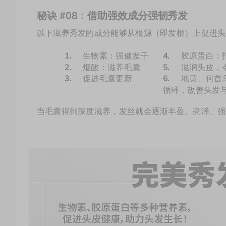
秘诀 #08：借助强效成分强韧秀发 
以下滋养秀发的成分能够从根源（即发根）上促进头
1.	
生物素：强健发干    
4.	
胶原蛋白：
2.	
烟酸：滋养毛囊 
5.	
滋润头皮，
3.	
促进毛囊更新
6.	
地黄、何首
循环，改善头发
当毛囊得到深度滋养，发丝就会逐渐丰盈、亮泽、强