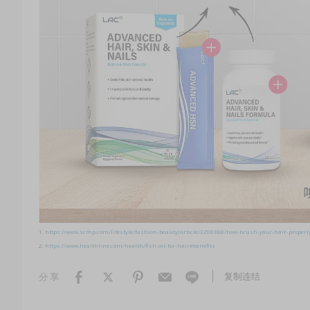
1.
https://www.scmp.com/lifestyle/fashion-beauty/article/3200388/how-brush-your-hair-properl
2.
https://www.healthline.com/health/fish-oil-for-hair#benefits
复制连结
分享