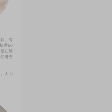
柔软、有
梳理50
仅是在解
，促进秀
理。因为