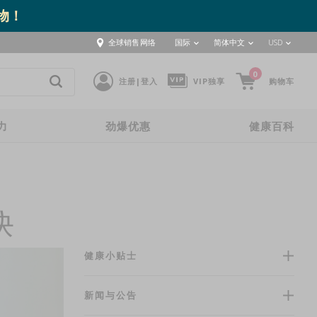
取物！
全球销售网络
国际
简体中文
USD
0
注册|登入
VIP独享
购物车
力
劲爆优惠
健康百科
诀
健康小贴士
新闻与公告