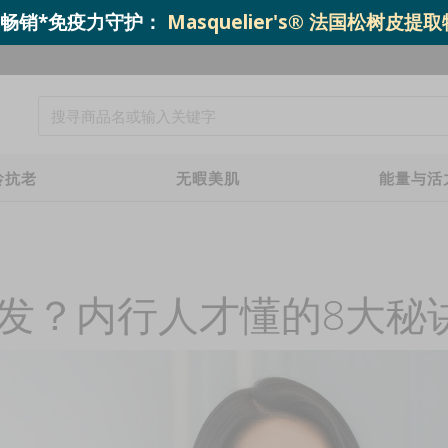
o.1 畅销*免疫力守护：
Masquelier's® 法国松树皮提
龄抗老
无暇美肌
能量与活
发？内行人才懂的8大秘