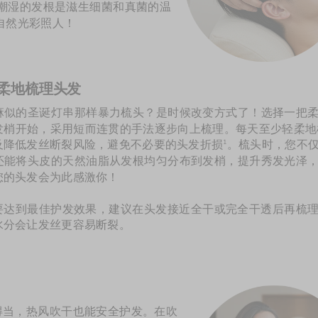
潮湿的发根是滋生细菌和真菌的温
自然光彩照人！
秘诀 #03：轻柔地梳理头发 
麻似的圣诞灯串那样暴力梳头？是时候改变方式了！选择一把
发梢开始，采用短而连贯的手法逐步向上梳理。每天至少轻柔地
及降低发丝断裂风险，避免不必要的头发折损
。梳头时，您不
1
还能将头皮的天然油脂从发根均匀分布到发梢，提升秀发光泽
您的头发会为此感激你！
要达到最佳护发效果，建议在头发接近全干或完全干透后再梳
水分会让发丝更容易断裂。
得当，热风吹干也能安全护发。在吹