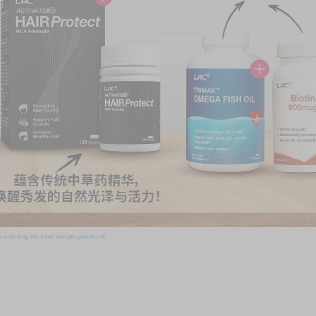
y-and-why-its-knot-simple-you-think