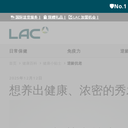
🛡️N
国际送货服务
|
限赠礼品
|
LAC 加盟机会
|
日常保健
免疫力
逆
首页
健康百科
健康小贴士
逆龄抗老
2025年12月12日
想养出健康、浓密的秀