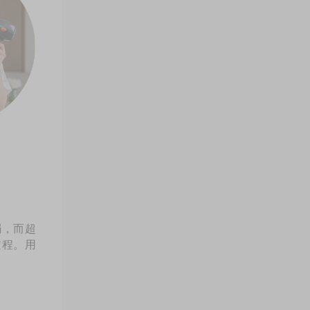
弱，而超
过程。用